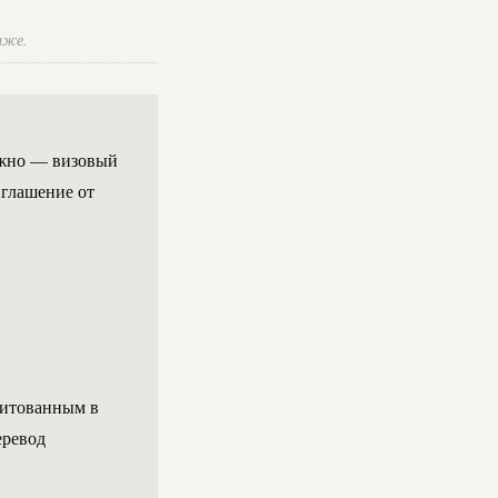
иже.
ужно — визовый
иглашение от
дитованным в
еревод