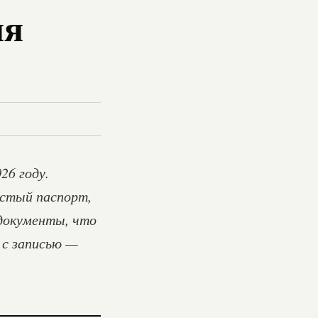
ля
26 году.
истый паспорт,
 документы, что
 с записью —