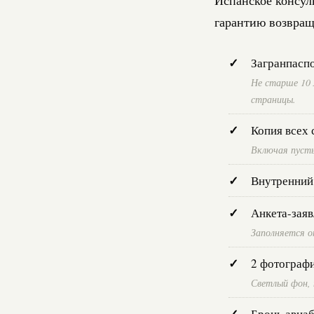
гарантию возвращ
Загранпасп
Не старше 10 
страницы.
Копия всех 
Включая пусты
Внутренний 
Анкета-заяв
Заполняется он
2 фотограф
Светлый фон, н
Бронь авиаб