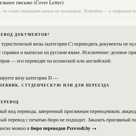
льное письмо (Cover Letter)
, но сильно повышает шансы на мультивизу. Подробнее — в лайфхаках н
РЕВОД ДОКУМЕНТОВ?
 туристической визы (категория C) переводить документы не н
 справки и выписки на русском языке. Исключение: деловое пр
ёров — его переводят на испанский или английский.
ируете визу категории D —
ЧЕВНИК, СТУДЕНЧЕСКУЮ ИЛИ ДЛЯ ПЕРЕЕЗДА
ЕРЕВОД
собый вид перевода, заверенный присяжным переводчиком, аккре
й перевод с печатью бюро не подходит. Заказать присяжный п
бюро переводов Perevedi.by →
инске можно в