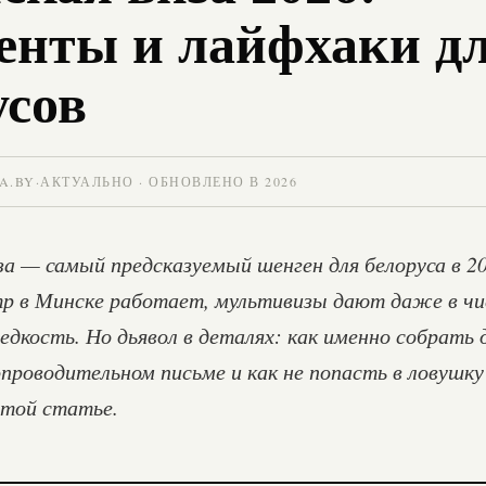
енты и лайфхаки д
усов
A.BY
·
АКТУАЛЬНО · ОБНОВЛЕНО В 2026
за — самый предсказуемый шенген для белоруса в 20
р в Минске работает, мультивизы дают даже в ч
едкость. Но дьявол в деталях: как именно собрать
опроводительном письме и как не попасть в ловушку
этой статье.