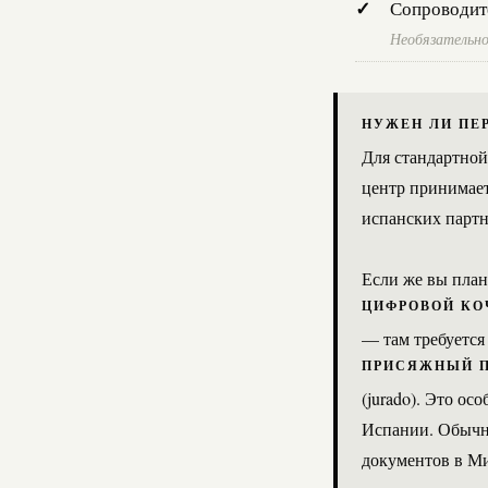
Сопроводите
Необязательно
НУЖЕН ЛИ ПЕ
Для стандартной
центр принимает
испанских партн
Если же вы план
ЦИФРОВОЙ КО
— там требуется
ПРИСЯЖНЫЙ П
(jurado). Это о
Испании. Обычны
документов в М