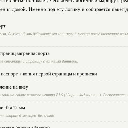
ения домой. Именно под эту логику и собирается пакет 
орт
лет, должен быть действителен минимум 3 месяца после окончания виз
страниц загранпаспорта
е страницы и страницу с личными данными.
паспорт + копия первой страницы и прописки
ление на визу
лайн на сайте визового центра BLS (blsspain-belarus.com). Распечатать 
ии 35×45 мм
е старше 6 месяцев, без очков.
илетов (туда и обратно)