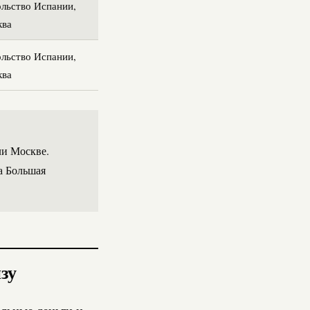
льство Испании,
ква
льство Испании,
ква
ли Москве.
а Большая
зу
альные деньги и