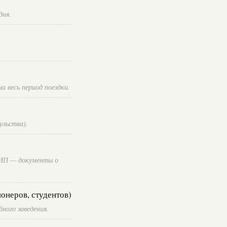
дня.
 весь период поездки.
ульства).
я ИП — документы о
онеров, студентов)
бного заведения.