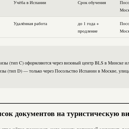
Учёба в Испании
Срок обучения
Посо
Мос
Удалённая работа
до 1 года +
Посо
продление
Мос
изы (тип C) оформляются через визовый центр BLS в Минске и
зы (тип D) — только через Посольство Испании в Москве, улиц
сок документов на туристическую ви
ство чётко понимает, чего хочет: логичный маршрут, ре