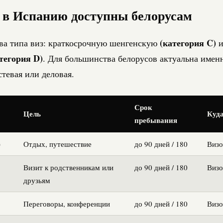
 в Испанию доступны белорусам
(категория C)
ва типа виз: краткосрочную шенгенскую
и
тегория D)
. Для большинства белорусов актуальна имен
стевая или деловая.
Срок
Цель
Куда
пребывания
)
Отдых, путешествие
до 90 дней / 180
Визо
Визит к родственникам или
до 90 дней / 180
Визо
друзьям
Переговоры, конференции
до 90 дней / 180
Визо