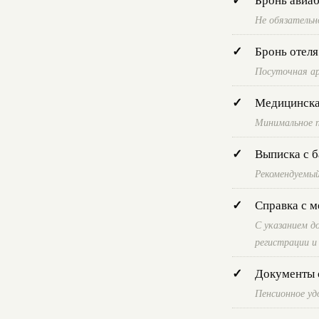
Не обязательн
Бронь отеля
Посуточная ар
Медицинска
Минимальное п
Выписка с б
Рекомендуемый
Справка с м
С указанием д
регистрации и
Документы о
Пенсионное удо