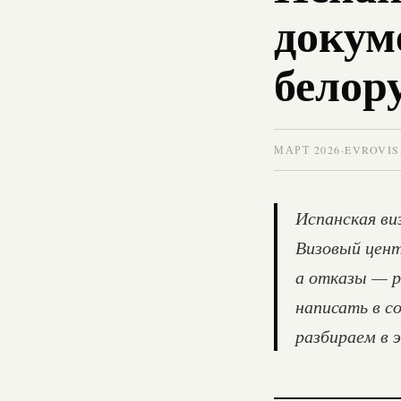
докум
белор
МАРТ 2026
·
EVROVIS
Испанская ви
Визовый цент
а отказы — р
написать в с
разбираем в 