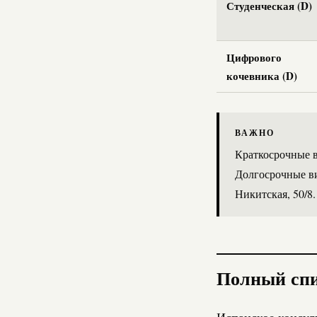
Студенческая (D)
Цифрового
кочевника (D)
ВАЖНО
Краткосрочные в
Долгосрочные ви
Никитская, 50/8.
Полный спи
Испанское консуль