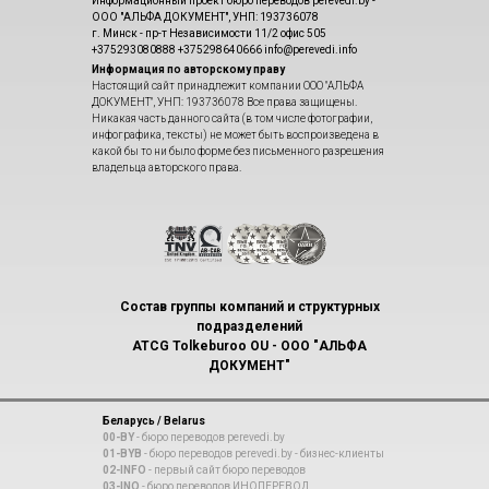
Информационный проект бюро переводов perevedi.by -
ООО "АЛЬФА ДОКУМЕНТ", УНП: 193736078
г. Минск - пр-т Независимости 11/2 офис 505
+375293080888 +375298640666 info@perevedi.info
Информация по авторскому праву
Настоящий сайт принадлежит компании ООО "АЛЬФА
ДОКУМЕНТ", УНП: 193736078 Все права защищены.
Никакая часть данного сайта (в том числе фотографии,
инфографика, тексты) не может быть воспроизведена в
какой бы то ни было форме без письменного разрешения
владельца авторского права.
Состав группы компаний и структурных
подразделений
ATCG Tolkeburoo OU - ООО "АЛЬФА
ДОКУМЕНТ"
Беларусь / Belarus
00-BY
- бюро переводов perevedi.by
01-BYB
- бюро переводов perevedi.by - бизнес-клиенты
02-INFO
- первый сайт бюро переводов
03-INO
- бюро переводов ИНОПЕРЕВОД