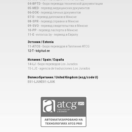
04-BPTD
- бюро перевода технической документации
05-MED
- перевод медицинских документов
06-DOK
- перевод личных документов
07-D
- перевод дипломов в Минске
08-SPR
- перевод справки в Минске
09-SVO
- перевод свидетельства в Минске
10-PP
- перевод паспорта в Минске
11-E
- evrovisa.by - переезд в Европу
Эстония / Estonia
11-ATCG
- Бюро переводов в Таллинне ATCG
12-T - tolgitud.ee
Испания / Spain / España
14-LJ
- бюро переводов Los Jurados
15-LJE - agencia de traducciones Los Jurados
Великобритания / United Kingdom (код/code U)
E01-LJUK
E01-LJUK