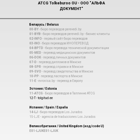
ATCG Tolkeburoo OU - ООО "АЛЬФА
ДОКУМЕНТ"
Беларусь / Belarus
00-BY
- бюро переводов perevedi.by
01-BYB
- бюро переводов perevedi.by - бизнес-клиенты
02-INFO
- первый сайт бюро переводов
03-INO
- бюро переводов ИНОПЕРЕВОД
04-BPTD
- бюро перевода технической документации
05-MED
- перевод медицинских документов
06-DOK
- перевод личных документов
07-D
- перевод дипломов в Минске
08-SPR
- перевод справки в Минске
09-SVO
- перевод свидетельства в Минске
10-PP
- перевод паспорта в Минске
11-E
- evrovisa.by - переезд в Европу
Эстония / Estonia
11-ATCG
- Бюро переводов в Таллинне ATCG
12-T - tolgitud.ee
Испания / Spain / España
14-LJ
- бюро переводов Los Jurados
15-LJE - agencia de traducciones Los Jurados
Великобритания / United Kingdom (код/code U)
E01-LJUK
E01-LJUK